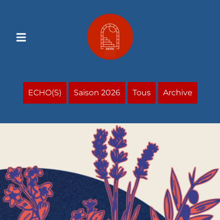
Contenu
Principal
ECHO(S)
Saison 2026
Tous
Archive
Valorisation des JCC