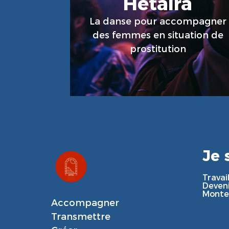
Hetaira
La danse pour accompagner
En Savoir Plus
des femmes en situation de
prostitution
Je 
Travai
Deveni
Monte
Accompagner

Transmettre
