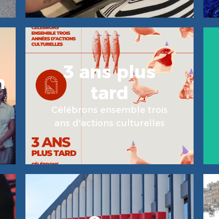
3 ans plus
n
tard
En Savoir Plus
Célébrons ensemble trois
ans d'actions culturelles