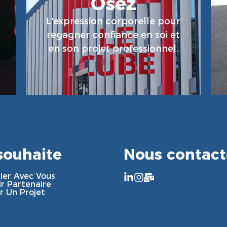
Osez
L'expression corporelle pour
En Savoir Plus
regagner confiance en soi et
en son projet professionnel.
souhaite
Nous contact
ller Avec Vous
r Partenaire
r Un Projet