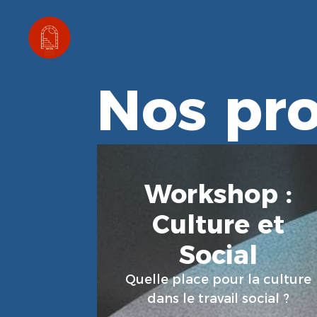
Principal
Nos pro
Workshop :
Culture et
En Savoir Plus
Social
Quelle place pour la culture
dans le travail social ?